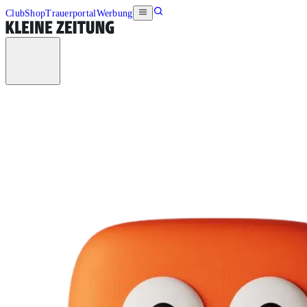
Club
Shop
Trauerportal
Werbung