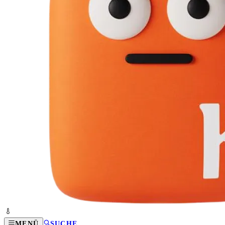
MENÜ
SUCHE