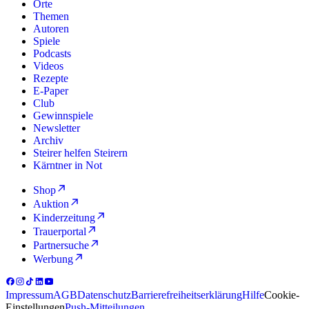
Orte
Themen
Autoren
Spiele
Podcasts
Videos
Rezepte
E-Paper
Club
Gewinnspiele
Newsletter
Archiv
Steirer helfen Steirern
Kärntner in Not
Shop
Auktion
Kinderzeitung
Trauerportal
Partnersuche
Werbung
Impressum
AGB
Datenschutz
Barrierefreiheitserklärung
Hilfe
Cookie-
Einstellungen
Push-Mitteilungen