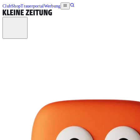
Club
Shop
Trauerportal
Werbung