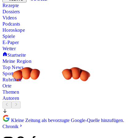
Rezepte
Dossiers
Videos
Podcasts
Horoskope
Spiele
E-Paper
Wetter
Startseite
Meine Region
Top News
Sport
Rubriken
Orte
Themen
Autoren
Kleine Zeitung als bevorzugte Google-Quelle hinzufügen.
Chronik