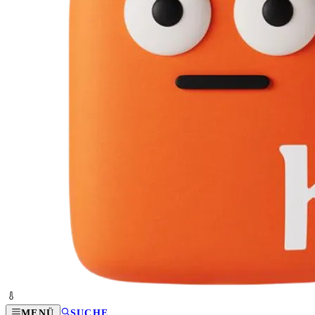
MENÜ
SUCHE