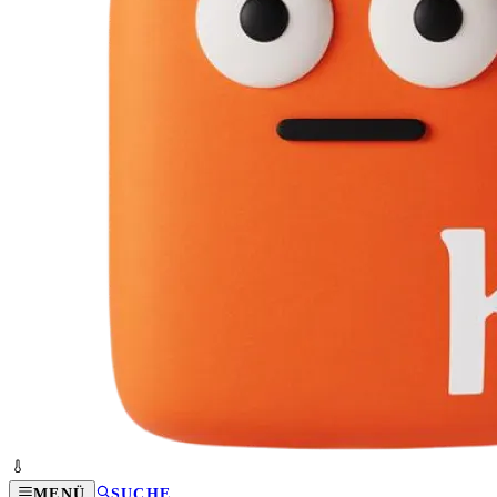
MENÜ
SUCHE