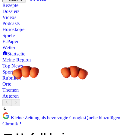
Rezepte
Dossiers
Videos
Podcasts
Horoskope
Spiele
E-Paper
Wetter
Startseite
Meine Region
Top News
Sport
Rubriken
Orte
Themen
Autoren
Kleine Zeitung als bevorzugte Google-Quelle hinzufügen.
Chronik