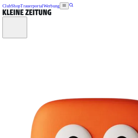
Club
Shop
Trauerportal
Werbung