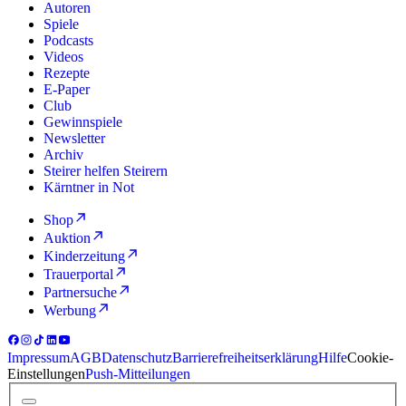
Autoren
Spiele
Podcasts
Videos
Rezepte
E-Paper
Club
Gewinnspiele
Newsletter
Archiv
Steirer helfen Steirern
Kärntner in Not
Shop
Auktion
Kinderzeitung
Trauerportal
Partnersuche
Werbung
Impressum
AGB
Datenschutz
Barrierefreiheitserklärung
Hilfe
Cookie-
Einstellungen
Push-Mitteilungen