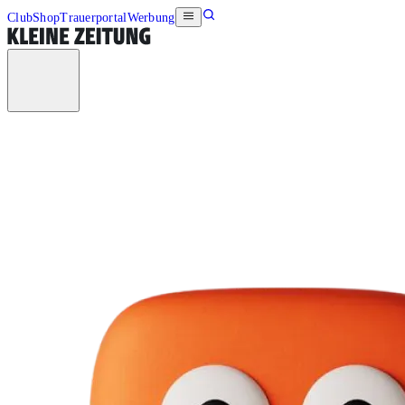
Club
Shop
Trauerportal
Werbung