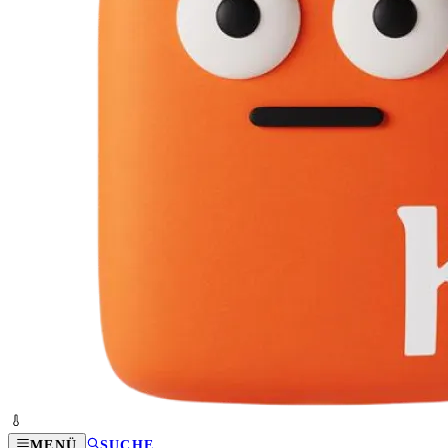
MENÜ
SUCHE