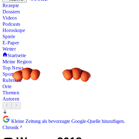
Rezepte
Dossiers
Videos
Podcasts
Horoskope
Spiele
E-Paper
Wetter
Startseite
Meine Region
Top News
Sport
Rubriken
Orte
Themen
Autoren
Kleine Zeitung als bevorzugte Google-Quelle hinzufügen.
Chronik