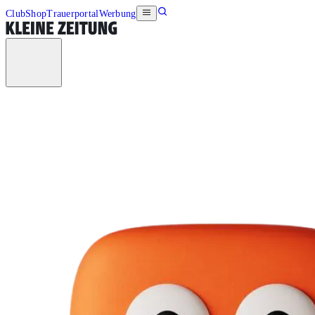
Club
Shop
Trauerportal
Werbung