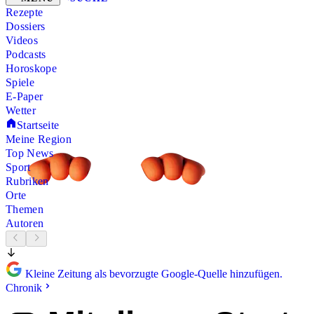
Rezepte
Dossiers
Videos
Podcasts
Horoskope
Spiele
E-Paper
Wetter
Startseite
Meine Region
Top News
Sport
Rubriken
Orte
Themen
Autoren
Kleine Zeitung als bevorzugte Google-Quelle hinzufügen.
Chronik