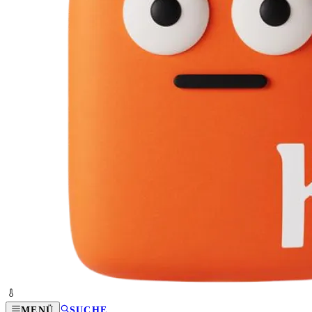
MENÜ
SUCHE