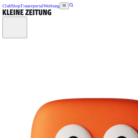
Club
Shop
Trauerportal
Werbung