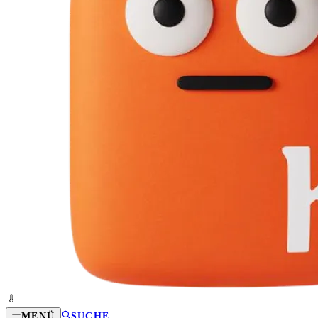
MENÜ
SUCHE