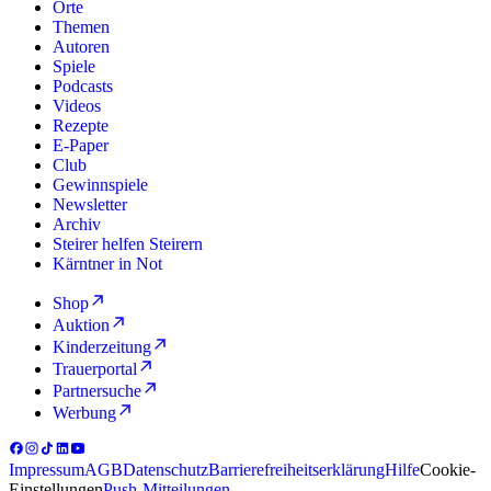
Orte
Themen
Autoren
Spiele
Podcasts
Videos
Rezepte
E-Paper
Club
Gewinnspiele
Newsletter
Archiv
Steirer helfen Steirern
Kärntner in Not
Shop
Auktion
Kinderzeitung
Trauerportal
Partnersuche
Werbung
Impressum
AGB
Datenschutz
Barrierefreiheitserklärung
Hilfe
Cookie-
Einstellungen
Push-Mitteilungen