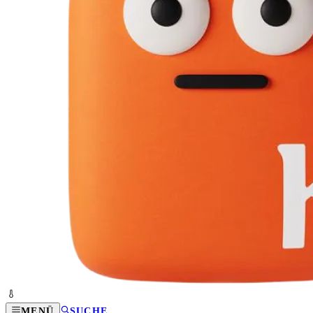
MENÜ
SUCHE