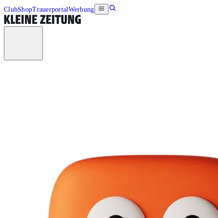
Club
Shop
Trauerportal
Werbung