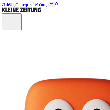
Club
Shop
Trauerportal
Werbung