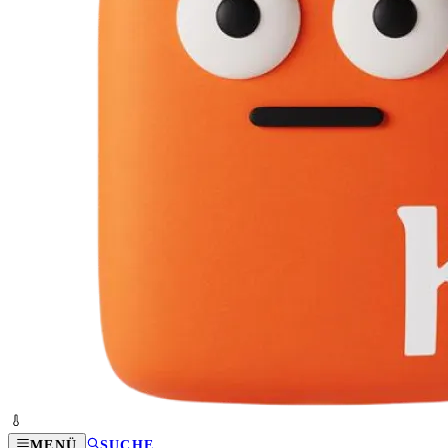
MENÜ
SUCHE