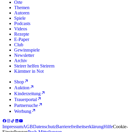
Orte
Themen
Autoren
Spiele
Podcasts
Videos
Rezepte
E-Paper
Club
Gewinnspiele
Newsletter
Archiv
Steirer helfen Steirern
Kärntner in Not
Shop
Auktion
Kinderzeitung
Trauerportal
Partnersuche
Werbung
Impressum
AGB
Datenschutz
Barrierefreiheitserklärung
Hilfe
Cookie-
Einstellungen
Push-Mitteilungen