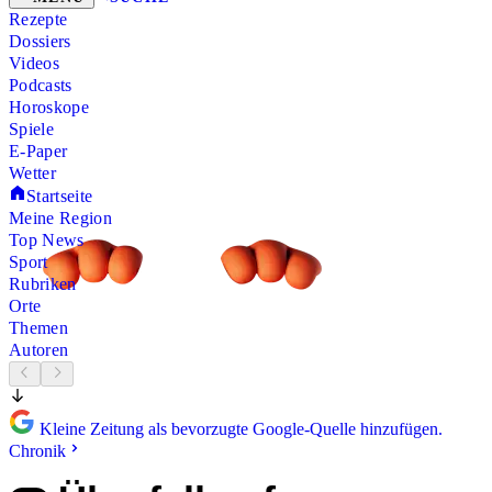
Rezepte
Dossiers
Videos
Podcasts
Horoskope
Spiele
E-Paper
Wetter
Startseite
Meine Region
Top News
Sport
Rubriken
Orte
Themen
Autoren
Kleine Zeitung als bevorzugte Google-Quelle hinzufügen.
Chronik