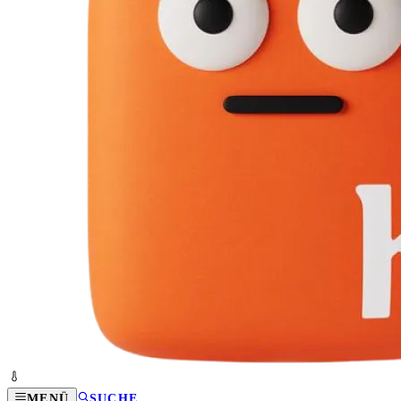
MENÜ
SUCHE