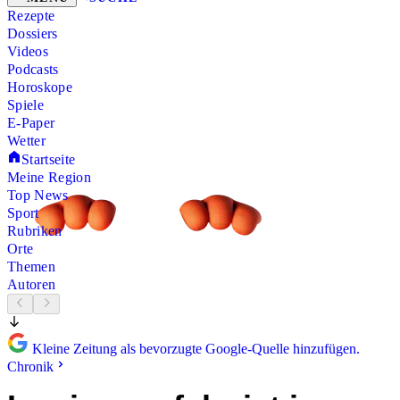
Rezepte
Dossiers
Videos
Podcasts
Horoskope
Spiele
E-Paper
Wetter
Startseite
Meine Region
Top News
Sport
Rubriken
Orte
Themen
Autoren
Kleine Zeitung als bevorzugte Google-Quelle hinzufügen.
Chronik