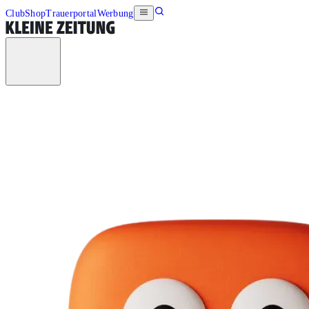
Club
Shop
Trauerportal
Werbung