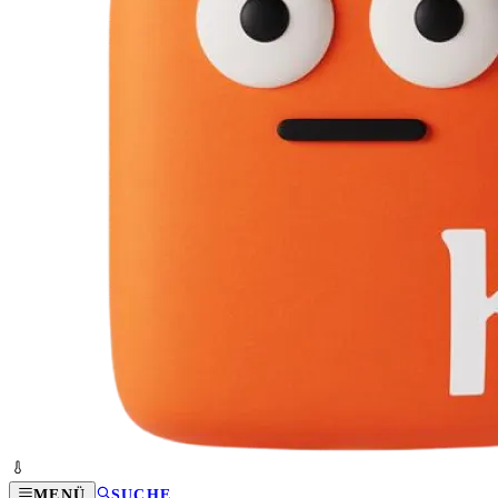
MENÜ
SUCHE