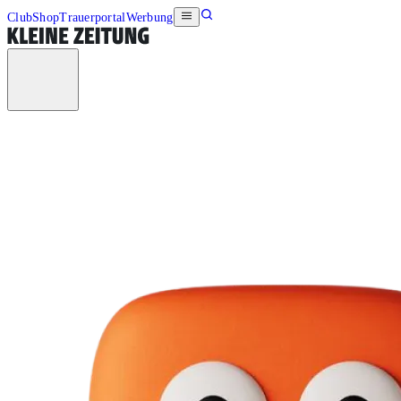
Club
Shop
Trauerportal
Werbung