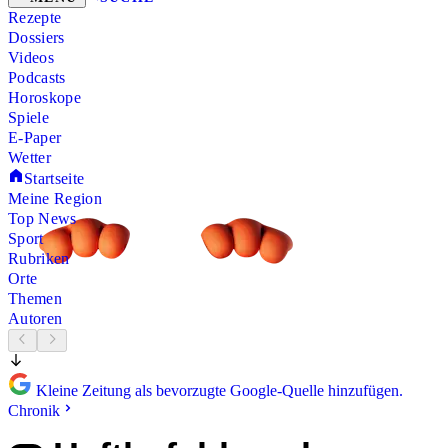
Rezepte
Dossiers
Videos
Podcasts
Horoskope
Spiele
E-Paper
Wetter
Startseite
Meine Region
Top News
Sport
Rubriken
Orte
Themen
Autoren
Kleine Zeitung als bevorzugte Google-Quelle hinzufügen.
Chronik