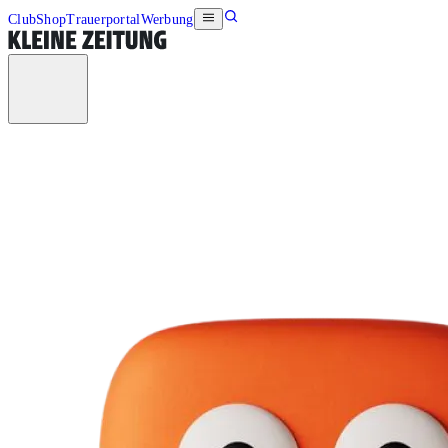
Club
Shop
Trauerportal
Werbung