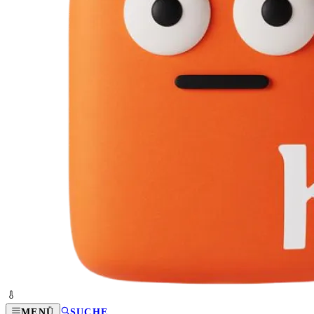
MENÜ
SUCHE