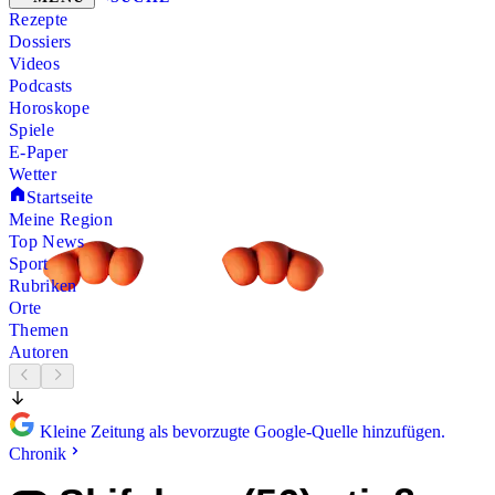
Rezepte
Dossiers
Videos
Podcasts
Horoskope
Spiele
E-Paper
Wetter
Startseite
Meine Region
Top News
Sport
Rubriken
Orte
Themen
Autoren
Kleine Zeitung als bevorzugte Google-Quelle hinzufügen.
Chronik