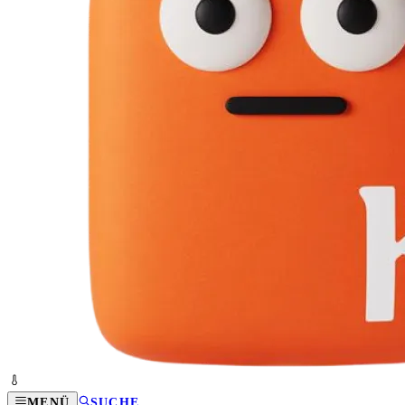
MENÜ
SUCHE