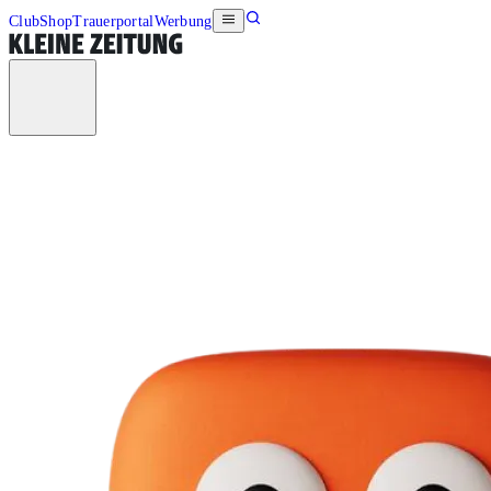
Club
Shop
Trauerportal
Werbung