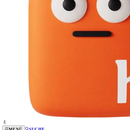
MENÜ
SUCHE