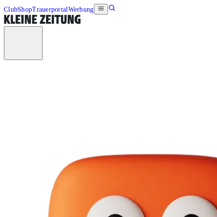
Club
Shop
Trauerportal
Werbung