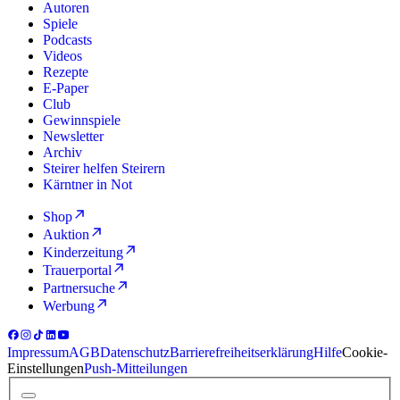
Autoren
Spiele
Podcasts
Videos
Rezepte
E-Paper
Club
Gewinnspiele
Newsletter
Archiv
Steirer helfen Steirern
Kärntner in Not
Shop
Auktion
Kinderzeitung
Trauerportal
Partnersuche
Werbung
Impressum
AGB
Datenschutz
Barrierefreiheitserklärung
Hilfe
Cookie-
Einstellungen
Push-Mitteilungen