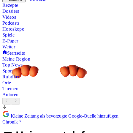
Rezepte
Dossiers
Videos
Podcasts
Horoskope
Spiele
E-Paper
Wetter
Startseite
Meine Region
Top News
Sport
Rubriken
Orte
Themen
Autoren
Kleine Zeitung als bevorzugte Google-Quelle hinzufügen.
Chronik