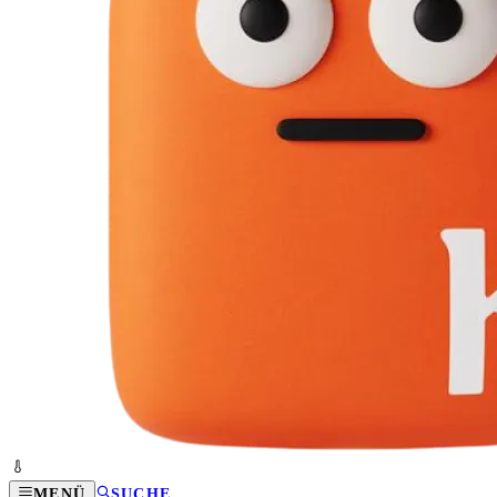
MENÜ
SUCHE