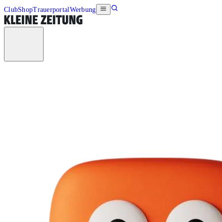
Club
Shop
Trauerportal
Werbung