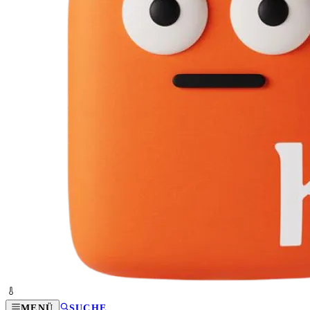
MENÜ
SUCHE