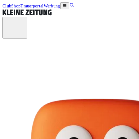
Club
Shop
Trauerportal
Werbung