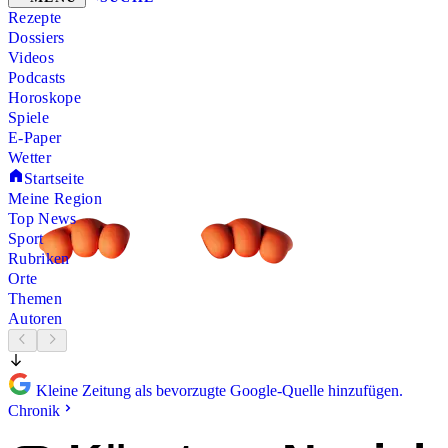
Rezepte
Dossiers
Videos
Podcasts
Horoskope
Spiele
E-Paper
Wetter
Startseite
Meine Region
Top News
Sport
Rubriken
Orte
Themen
Autoren
Kleine Zeitung als bevorzugte Google-Quelle hinzufügen.
Chronik