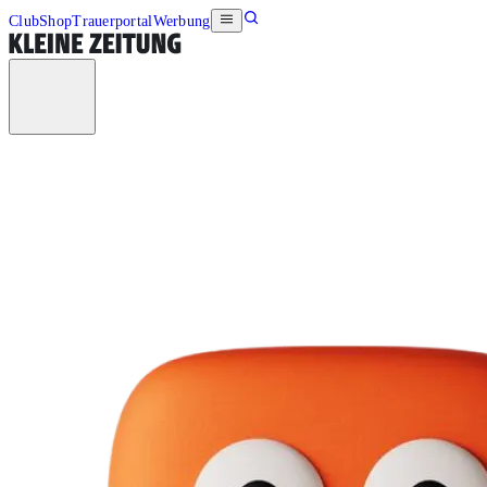
Club
Shop
Trauerportal
Werbung