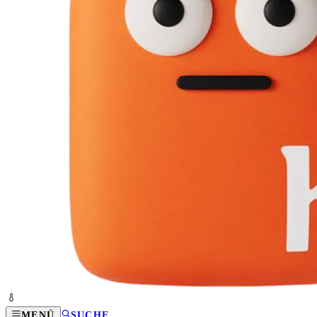
MENÜ
SUCHE