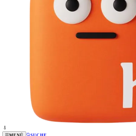
MENÜ
SUCHE