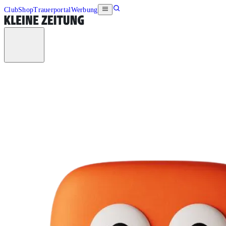
Club
Shop
Trauerportal
Werbung