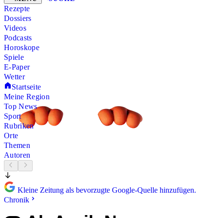
Rezepte
Dossiers
Videos
Podcasts
Horoskope
Spiele
E-Paper
Wetter
Startseite
Meine Region
Top News
Sport
Rubriken
Orte
Themen
Autoren
Kleine Zeitung als bevorzugte Google-Quelle hinzufügen.
Chronik