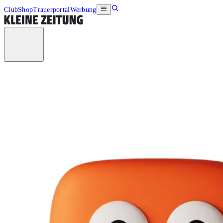
Club
Shop
Trauerportal
Werbung