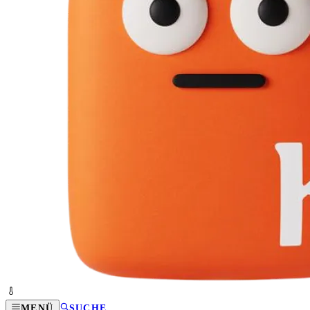
MENÜ
SUCHE