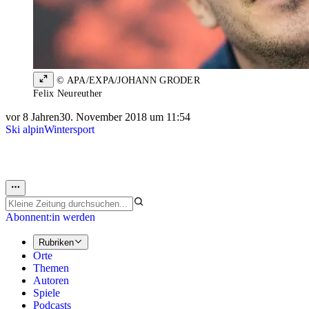
© APA/EXPA/JOHANN GRODER
Felix Neureuther
vor 8 Jahren
30. November 2018 um 11:54
Ski alpin
Wintersport
Abonnent:in werden
Rubriken
Orte
Themen
Autoren
Spiele
Podcasts