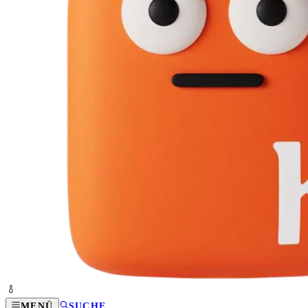
MENÜ
SUCHE