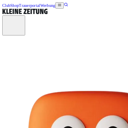
Club
Shop
Trauerportal
Werbung