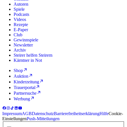
Autoren
Spiele
Podcasts
Videos
Rezepte
E-Paper
Club
Gewinnspiele
Newsletter
Archiv
Steirer helfen Steirern
Kärntner in Not
Shop
Auktion
Kinderzeitung
Trauerportal
Partnersuche
Werbung
Impressum
AGB
Datenschutz
Barrierefreiheitserklärung
Hilfe
Cookie-
Einstellungen
Push-Mitteilungen