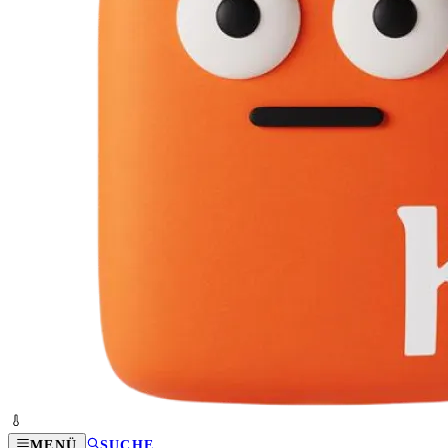
MENÜ
SUCHE