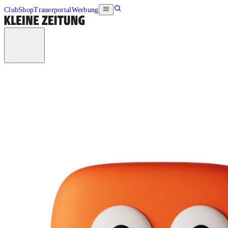
Club
Shop
Trauerportal
Werbung