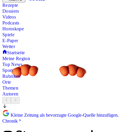
Rezepte
Dossiers
Videos
Podcasts
Horoskope
Spiele
E-Paper
Wetter
Startseite
Meine Region
Top News
Sport
Rubriken
Orte
Themen
Autoren
Kleine Zeitung als bevorzugte Google-Quelle hinzufügen.
Chronik