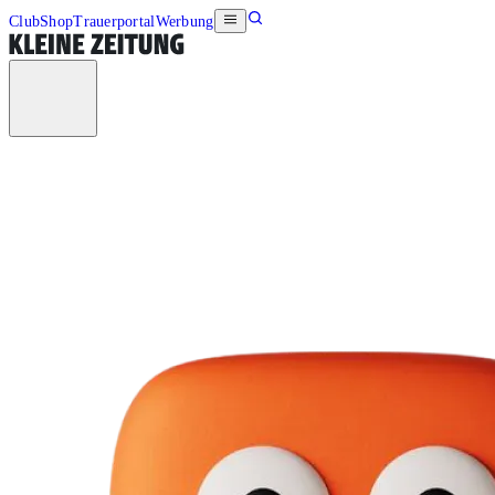
Club
Shop
Trauerportal
Werbung