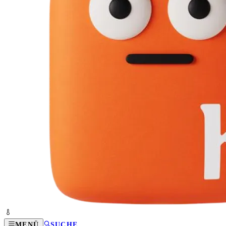
MENÜ
SUCHE