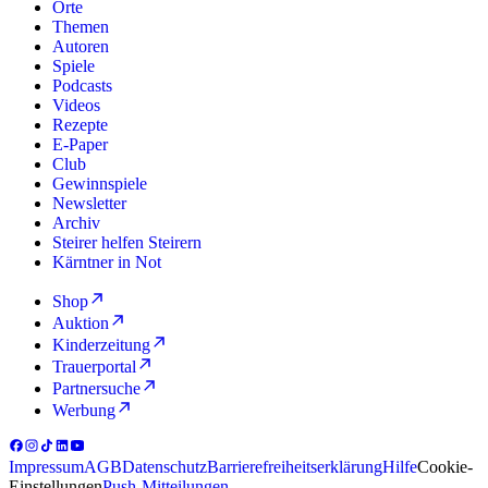
Orte
Themen
Autoren
Spiele
Podcasts
Videos
Rezepte
E-Paper
Club
Gewinnspiele
Newsletter
Archiv
Steirer helfen Steirern
Kärntner in Not
Shop
Auktion
Kinderzeitung
Trauerportal
Partnersuche
Werbung
Impressum
AGB
Datenschutz
Barrierefreiheitserklärung
Hilfe
Cookie-
Einstellungen
Push-Mitteilungen