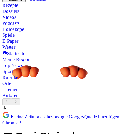
Rezepte
Dossiers
Videos
Podcasts
Horoskope
Spiele
E-Paper
Wetter
Startseite
Meine Region
Top News
Sport
Rubriken
Orte
Themen
Autoren
Kleine Zeitung als bevorzugte Google-Quelle hinzufügen.
Chronik