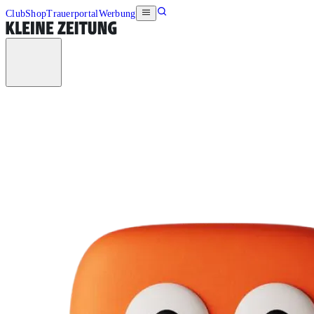
Club
Shop
Trauerportal
Werbung