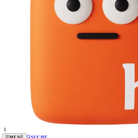
MENÜ
SUCHE