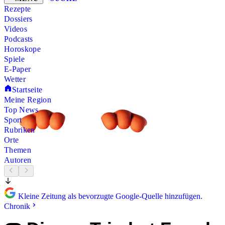
Rezepte
Dossiers
Videos
Podcasts
Horoskope
Spiele
E-Paper
Wetter
Startseite
Meine Region
Top News
Sport
Rubriken
Orte
Themen
Autoren
Kleine Zeitung als bevorzugte Google-Quelle hinzufügen.
Chronik