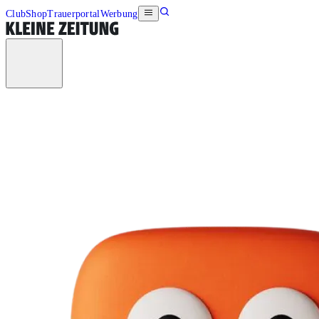
Club
Shop
Trauerportal
Werbung