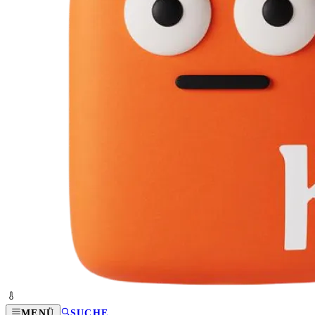
MENÜ
SUCHE