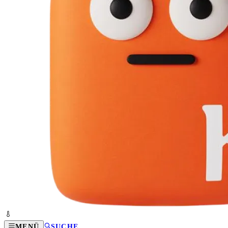
MENÜ
SUCHE