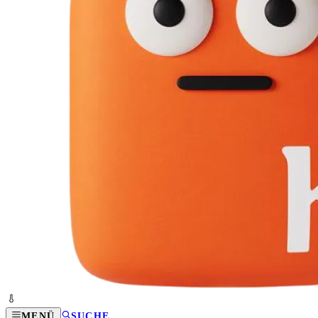
MENÜ
SUCHE