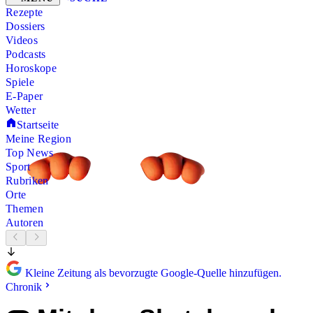
Rezepte
Dossiers
Videos
Podcasts
Horoskope
Spiele
E-Paper
Wetter
Startseite
Meine Region
Top News
Sport
Rubriken
Orte
Themen
Autoren
Kleine Zeitung als bevorzugte Google-Quelle hinzufügen.
Chronik