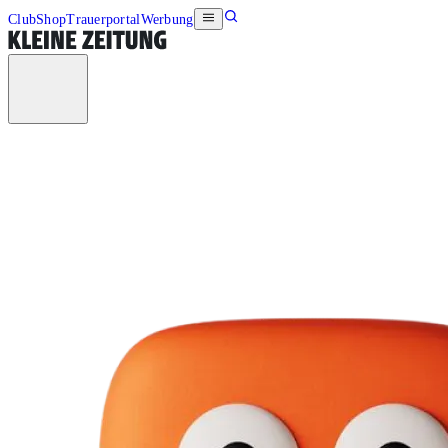
Club
Shop
Trauerportal
Werbung