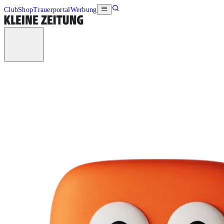
Club
Shop
Trauerportal
Werbung