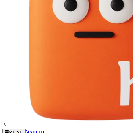
MENÜ
SUCHE