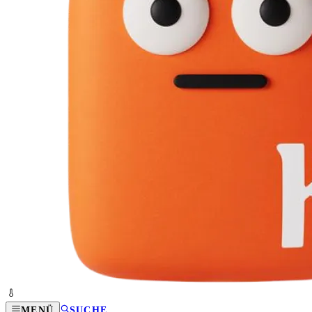
MENÜ
SUCHE