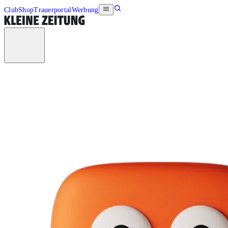
Club
Shop
Trauerportal
Werbung