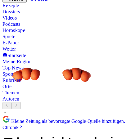
Rezepte
Dossiers
Videos
Podcasts
Horoskope
Spiele
E-Paper
Wetter
Startseite
Meine Region
Top News
Sport
Rubriken
Orte
Themen
Autoren
Kleine Zeitung als bevorzugte Google-Quelle hinzufügen.
Chronik