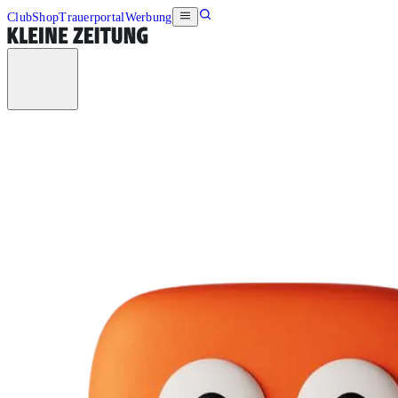
Club
Shop
Trauerportal
Werbung