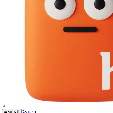
MENÜ
SUCHE