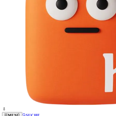
MENÜ
SUCHE