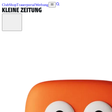
Club
Shop
Trauerportal
Werbung