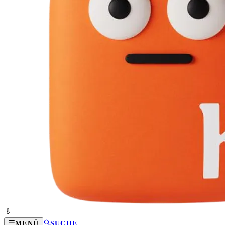
MENÜ
SUCHE