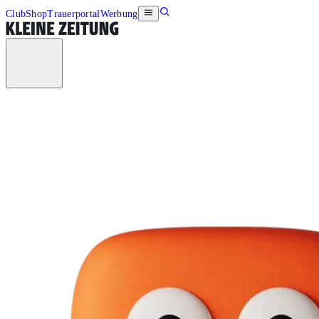
Club
Shop
Trauerportal
Werbung