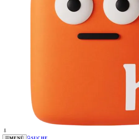
MENÜ
SUCHE