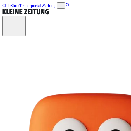
Club
Shop
Trauerportal
Werbung