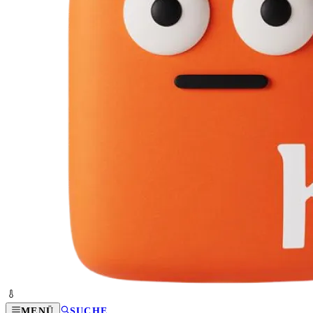
MENÜ
SUCHE