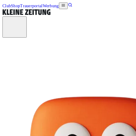
Club
Shop
Trauerportal
Werbung