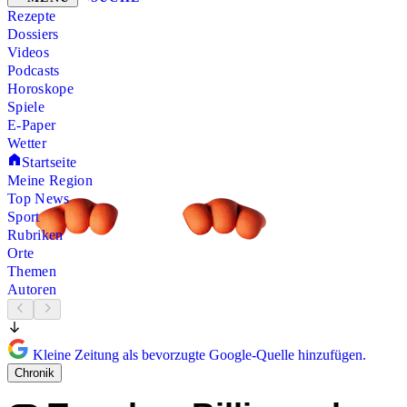
Rezepte
Dossiers
Videos
Podcasts
Horoskope
Spiele
E-Paper
Wetter
Startseite
Meine Region
Top News
Sport
Rubriken
Orte
Themen
Autoren
Kleine Zeitung als bevorzugte Google-Quelle hinzufügen.
Chronik