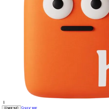
MENÜ
SUCHE