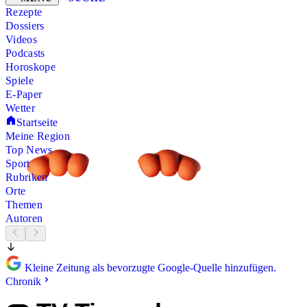
Rezepte
Dossiers
Videos
Podcasts
Horoskope
Spiele
E-Paper
Wetter
Startseite
Meine Region
Top News
Sport
Rubriken
Orte
Themen
Autoren
Kleine Zeitung als bevorzugte Google-Quelle hinzufügen.
Chronik