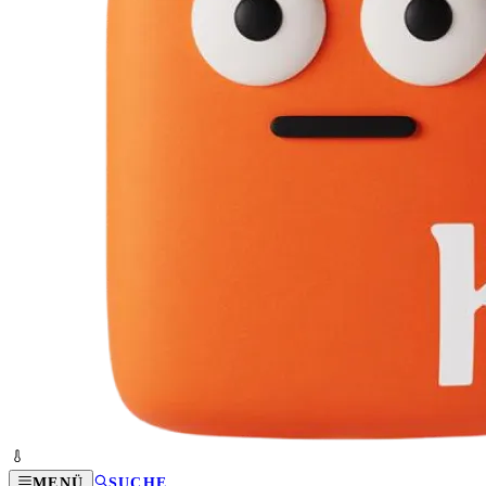
MENÜ
SUCHE