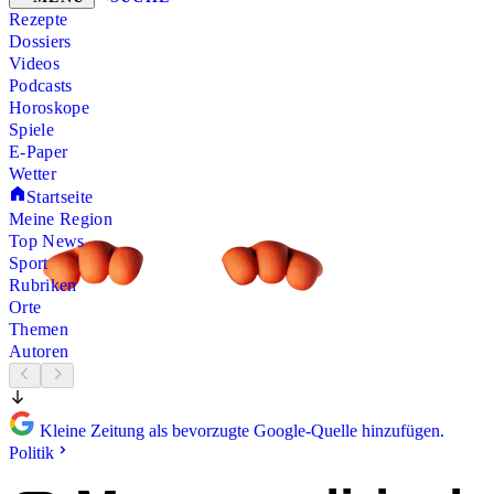
Rezepte
Dossiers
Videos
Podcasts
Horoskope
Spiele
E-Paper
Wetter
Startseite
Meine Region
Top News
Sport
Rubriken
Orte
Themen
Autoren
Kleine Zeitung als bevorzugte Google-Quelle hinzufügen.
Politik