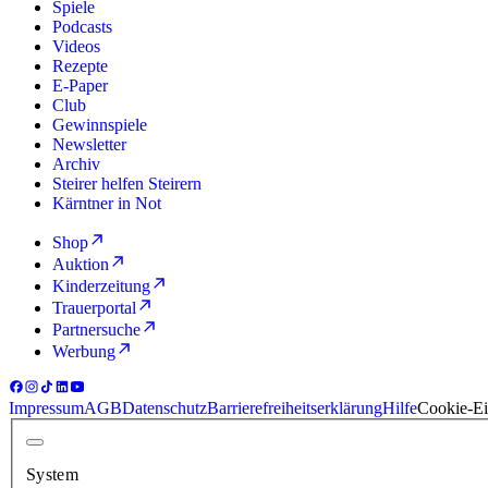
Spiele
Podcasts
Videos
Rezepte
E-Paper
Club
Gewinnspiele
Newsletter
Archiv
Steirer helfen Steirern
Kärntner in Not
Shop
Auktion
Kinderzeitung
Trauerportal
Partnersuche
Werbung
Impressum
AGB
Datenschutz
Barrierefreiheitserklärung
Hilfe
Cookie-Ei
System