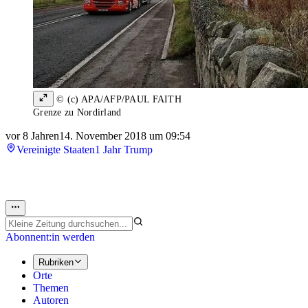
© (c) APA/AFP/PAUL FAITH
Grenze zu Nordirland
vor 8 Jahren
14. November 2018 um 09:54
Vereinigte Staaten
1 Jahr Trump
Abonnent:in werden
Rubriken
Orte
Themen
Autoren