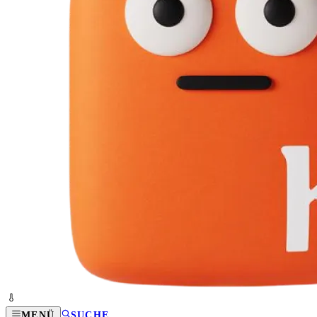
MENÜ
SUCHE