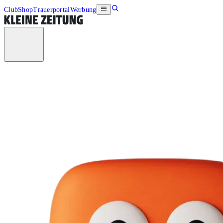
Club
Shop
Trauerportal
Werbung