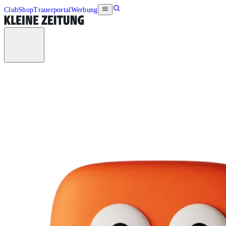
Club
Shop
Trauerportal
Werbung