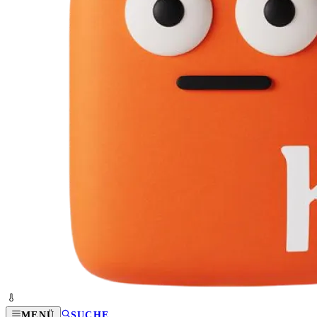
MENÜ
SUCHE