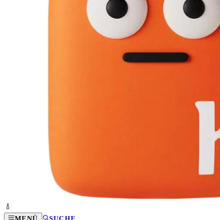
MENÜ
SUCHE