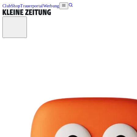
Club
Shop
Trauerportal
Werbung