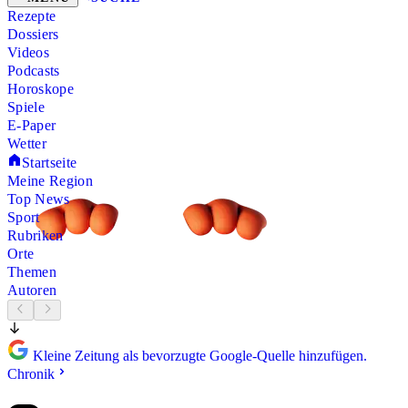
Rezepte
Dossiers
Videos
Podcasts
Horoskope
Spiele
E-Paper
Wetter
Startseite
Meine Region
Top News
Sport
Rubriken
Orte
Themen
Autoren
Kleine Zeitung als bevorzugte Google-Quelle hinzufügen.
Chronik