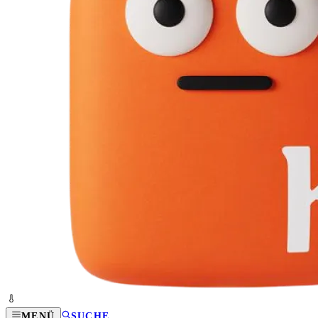
MENÜ
SUCHE