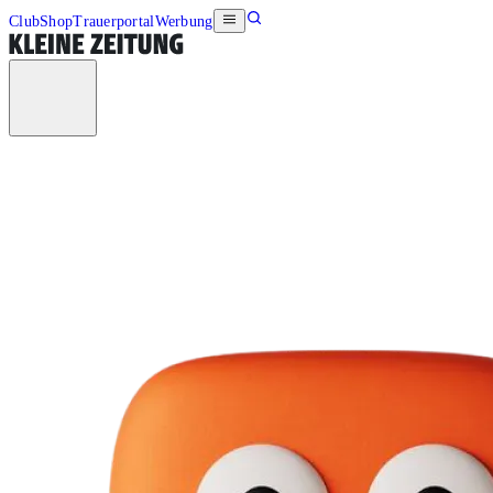
Club
Shop
Trauerportal
Werbung