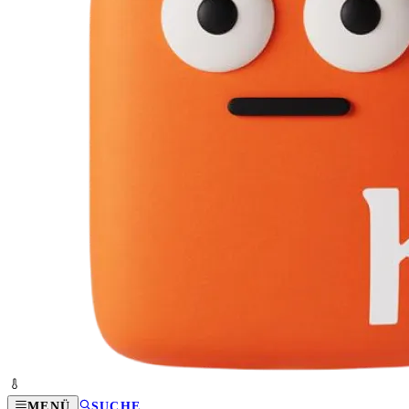
MENÜ
SUCHE