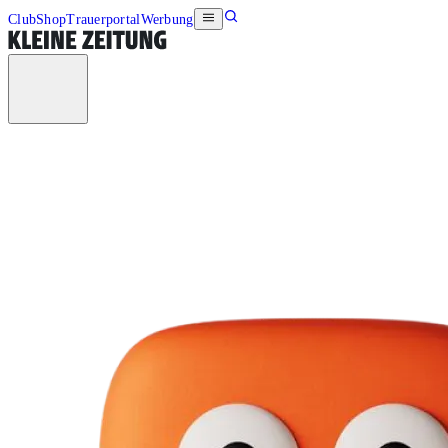
Club
Shop
Trauerportal
Werbung