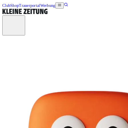
Club
Shop
Trauerportal
Werbung