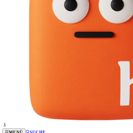
MENÜ
SUCHE