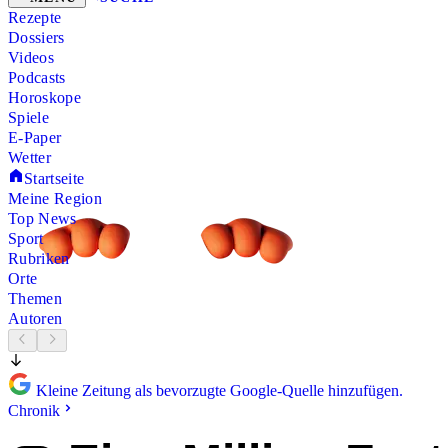
Rezepte
Dossiers
Videos
Podcasts
Horoskope
Spiele
E-Paper
Wetter
Startseite
Meine Region
Top News
Sport
Rubriken
Orte
Themen
Autoren
Kleine Zeitung als bevorzugte Google-Quelle hinzufügen.
Chronik