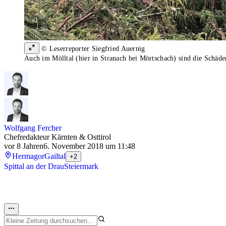
© Leserreporter Siegfried Auernig
Auch im Mölltal (hier in Stranach bei Mörtschach) sind die Schäd
Wolfgang Fercher
Chefredakteur Kärnten & Osttirol
vor 8 Jahren
6. November 2018 um 11:48
Hermagor
Gailtal
+2
Spittal an der Drau
Steiermark