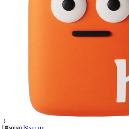
MENÜ
SUCHE