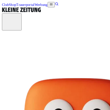
Club
Shop
Trauerportal
Werbung