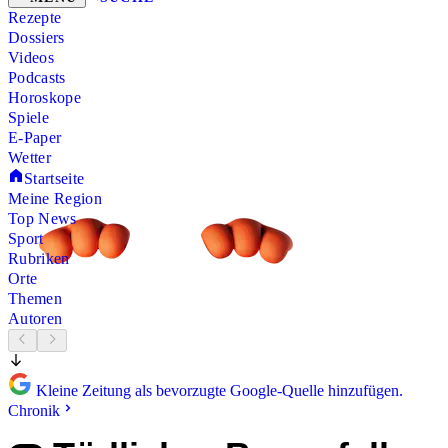
Rezepte
Dossiers
Videos
Podcasts
Horoskope
Spiele
E-Paper
Wetter
Startseite
Meine Region
Top News
Sport
Rubriken
Orte
Themen
Autoren
Kleine Zeitung als bevorzugte Google-Quelle hinzufügen.
Chronik