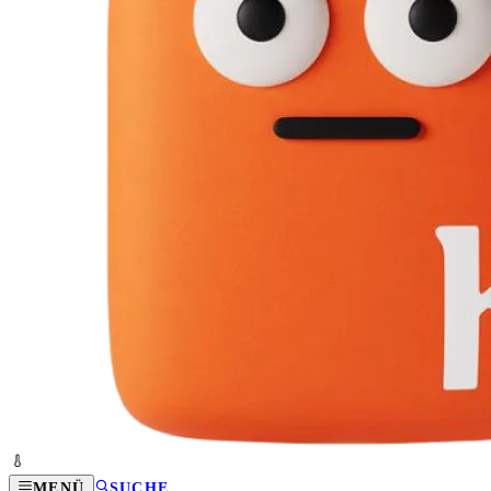
MENÜ
SUCHE