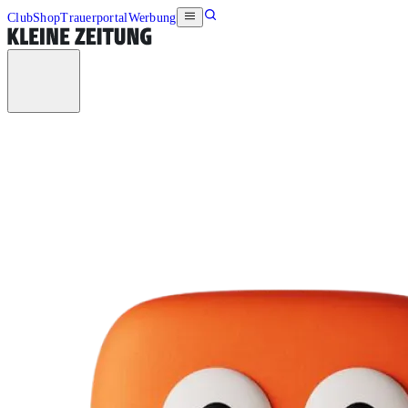
Club
Shop
Trauerportal
Werbung