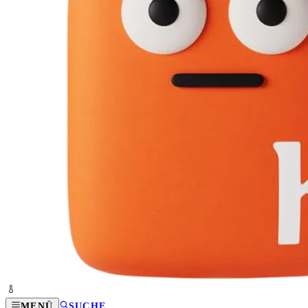
MENÜ
SUCHE