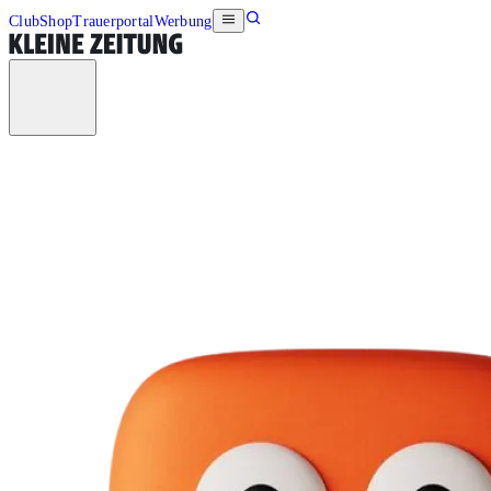
Club
Shop
Trauerportal
Werbung