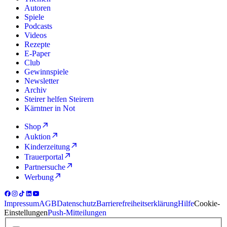
Autoren
Spiele
Podcasts
Videos
Rezepte
E-Paper
Club
Gewinnspiele
Newsletter
Archiv
Steirer helfen Steirern
Kärntner in Not
Shop
Auktion
Kinderzeitung
Trauerportal
Partnersuche
Werbung
Impressum
AGB
Datenschutz
Barrierefreiheitserklärung
Hilfe
Cookie-
Einstellungen
Push-Mitteilungen