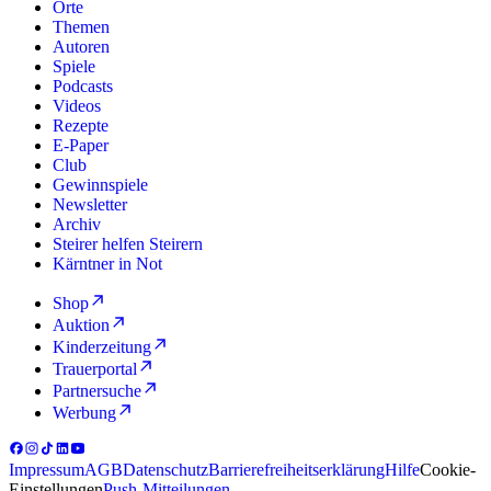
Orte
Themen
Autoren
Spiele
Podcasts
Videos
Rezepte
E-Paper
Club
Gewinnspiele
Newsletter
Archiv
Steirer helfen Steirern
Kärntner in Not
Shop
Auktion
Kinderzeitung
Trauerportal
Partnersuche
Werbung
Impressum
AGB
Datenschutz
Barrierefreiheitserklärung
Hilfe
Cookie-
Einstellungen
Push-Mitteilungen