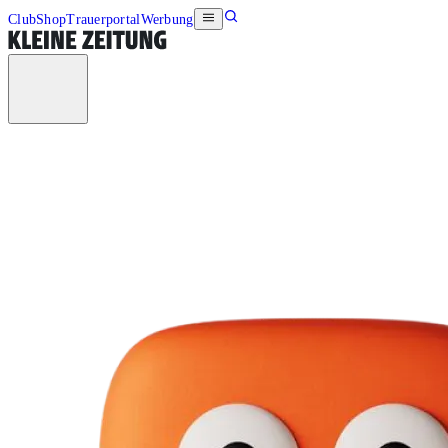
Club
Shop
Trauerportal
Werbung