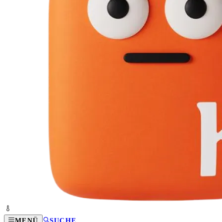
MENÜ
SUCHE