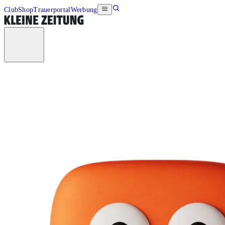
Club
Shop
Trauerportal
Werbung