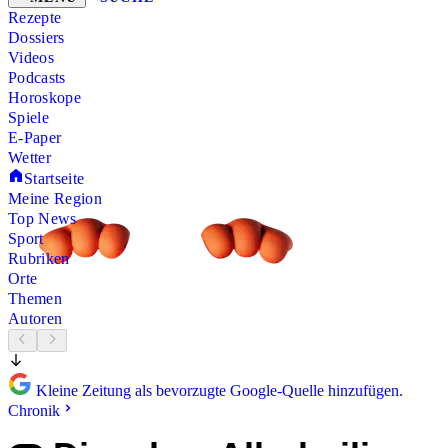
Rezepte
Dossiers
Videos
Podcasts
Horoskope
Spiele
E-Paper
Wetter
Startseite
Meine Region
Top News
Sport
Rubriken
Orte
Themen
Autoren
Kleine Zeitung als bevorzugte Google-Quelle hinzufügen.
Chronik