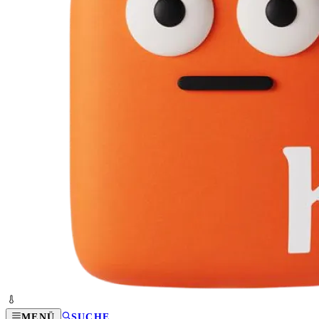
MENÜ
SUCHE