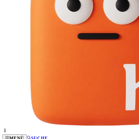
MENÜ
SUCHE