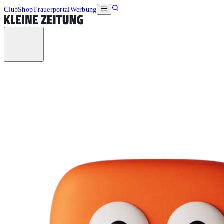
Club
Shop
Trauerportal
Werbung