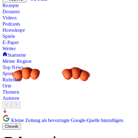
Rezepte
Dossiers
Videos
Podcasts
Horoskope
Spiele
E-Paper
Wetter
Startseite
Meine Region
Top News
Sport
Rubriken
Orte
Themen
Autoren
Kleine Zeitung als bevorzugte Google-Quelle hinzufügen.
Chronik