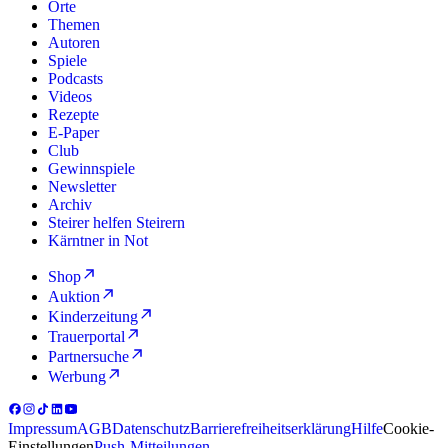
Orte
Themen
Autoren
Spiele
Podcasts
Videos
Rezepte
E-Paper
Club
Gewinnspiele
Newsletter
Archiv
Steirer helfen Steirern
Kärntner in Not
Shop
Auktion
Kinderzeitung
Trauerportal
Partnersuche
Werbung
Impressum
AGB
Datenschutz
Barrierefreiheitserklärung
Hilfe
Cookie-
Einstellungen
Push-Mitteilungen