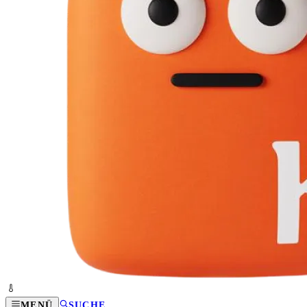
MENÜ
SUCHE