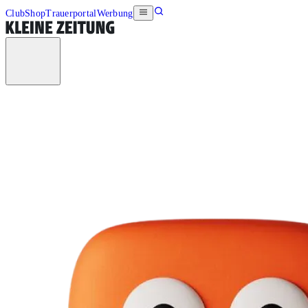
Club
Shop
Trauerportal
Werbung