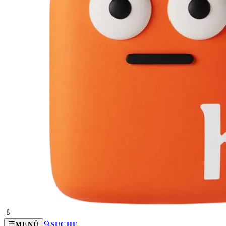
MENÜ
SUCHE