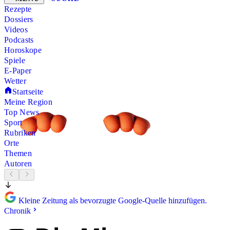
Rezepte
Dossiers
Videos
Podcasts
Horoskope
Spiele
E-Paper
Wetter
Startseite
Meine Region
Top News
Sport
Rubriken
Orte
Themen
Autoren
Kleine Zeitung als bevorzugte Google-Quelle hinzufügen.
Chronik