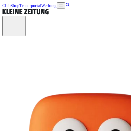
Club
Shop
Trauerportal
Werbung