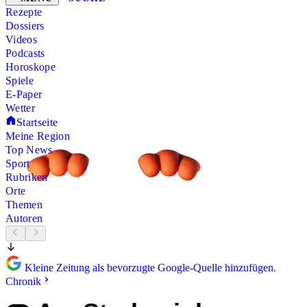
Rezepte
Dossiers
Videos
Podcasts
Horoskope
Spiele
E-Paper
Wetter
Startseite
Meine Region
Top News
Sport
Rubriken
Orte
Themen
Autoren
Kleine Zeitung als bevorzugte Google-Quelle hinzufügen.
Chronik