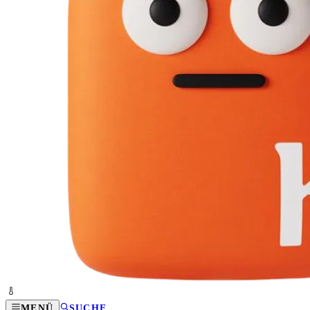
MENÜ
SUCHE