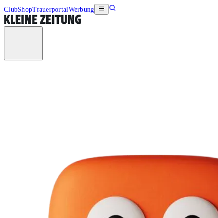
Club
Shop
Trauerportal
Werbung