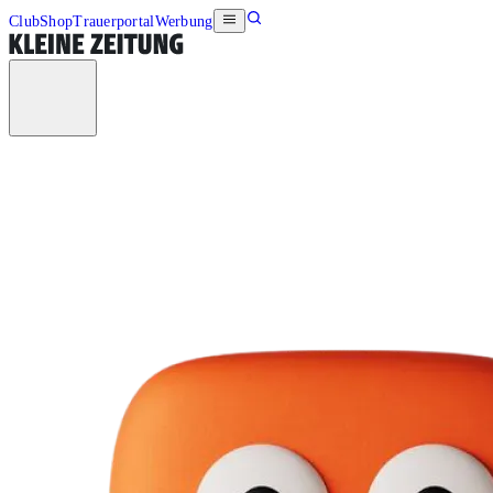
Club
Shop
Trauerportal
Werbung