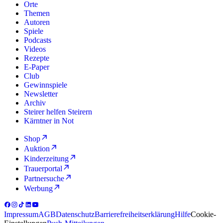
Orte
Themen
Autoren
Spiele
Podcasts
Videos
Rezepte
E-Paper
Club
Gewinnspiele
Newsletter
Archiv
Steirer helfen Steirern
Kärntner in Not
Shop
Auktion
Kinderzeitung
Trauerportal
Partnersuche
Werbung
Impressum
AGB
Datenschutz
Barrierefreiheitserklärung
Hilfe
Cookie-