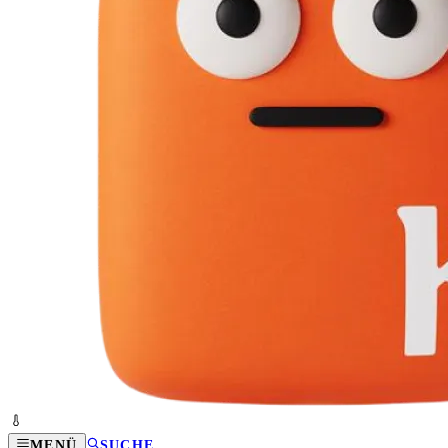
MENÜ
SUCHE